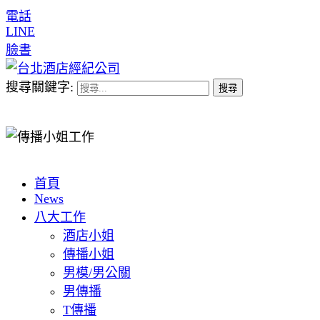
電話
LINE
臉書
搜尋關鍵字:
首頁
News
八大工作
酒店小姐
傳播小姐
男模/男公關
男傳播
T傳播