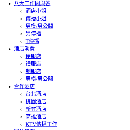
八大工作問與答
酒店小姐
傳播小姐
男模/男公關
男傳播
T傳播
酒店消費
便服店
禮服店
制服店
男模/男公關
合作酒店
台北酒店
桃園酒店
新竹酒店
高雄酒店
KTV傳播工作