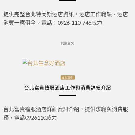
提供完整台北特蘭斯酒店資訊，酒店工作職缺、酒店
消費一應俱全。電話：0926-110-746威力
閱讀全文
台北酒店
台北富貴禮服酒店工作與消費詳細介紹
台北富貴禮服酒店詳細資訊介紹，提供求職與消費服
務，電話0926110威力