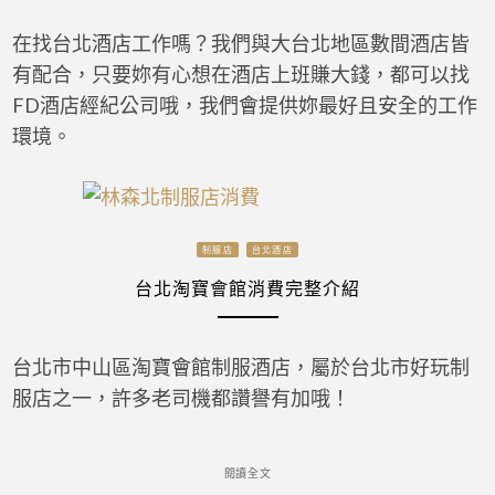
在找台北酒店工作嗎？我們與大台北地區數間酒店皆
有配合，只要妳有心想在酒店上班賺大錢，都可以找
FD酒店經紀公司哦，我們會提供妳最好且安全的工作
環境。
制服店
台北酒店
台北淘寶會館消費完整介紹
台北市中山區淘寶會館制服酒店，屬於台北市好玩制
服店之一，許多老司機都讚譽有加哦！
閱讀全文