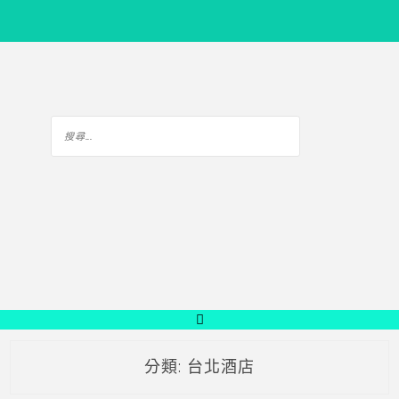
分類:
台北酒店