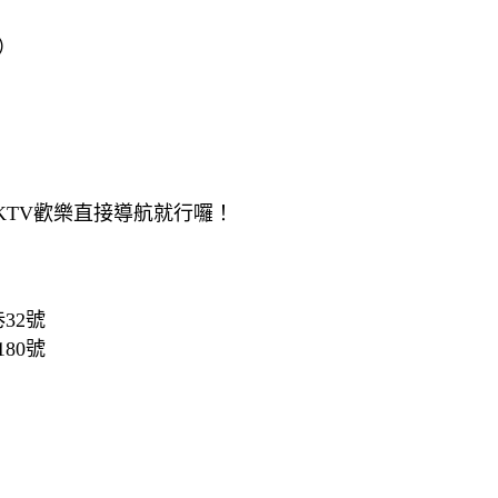
）
KTV歡樂直接導航就行囉！
32號
80號