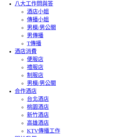
八大工作問與答
酒店小姐
傳播小姐
男模/男公關
男傳播
T傳播
酒店消費
便服店
禮服店
制服店
男模/男公關
合作酒店
台北酒店
桃園酒店
新竹酒店
高雄酒店
KTV傳播工作