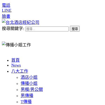
電話
LINE
臉書
搜尋關鍵字:
首頁
News
八大工作
酒店小姐
傳播小姐
男模/男公關
男傳播
T傳播