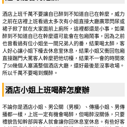
酒店上班千萬不要讓自已醉到不知道自已在幹麼，威力
之前在店裡上班看過太多次有小姐直接大廳廣眾閃尿或
裙子掀了就在大家面前上廁所，這裡都還是小事，如果
醉到不知道自已在幹麼還可能會在包廂鬧事，因為之前
也曾看過有位小姐坐一間兄弟人的番，結果喝太醉，客
人好心讓小姐下檯去休息室休息，結果小姐又衝回包廂
直接踹門大罵客人幹麼把他切檯，結果不一會的時間來
了50幾個人塞滿整個酒店大廳，還好最後是沒事收場。
所以千萬不要喝到爛醉。
酒店小姐上班喝醉怎麼辦
不論你是酒店小姐、男公關（男模）、傳播小姐、男傳
播都一樣，上班一定有機會喝醉，但喝醉沒關係，只要
禮貌告知幹部與客人就會讓你回休息室休息。有些好客