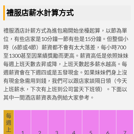
禮服店薪水計算方式
禮服酒店計薪方式為進包廂開始坐檯起算，以節為單
位，有些店家是10分鐘一節有些是15分鐘。但整個小
時（6節或4節）薪資都不會有太大落差，每小時700
至1300甚至因業績獎勵而更高。薪資高低是依照妹妹
每週上班天數去昇或降，上班天數起多薪水越高。每
週薪資會在下週四或是五發現金。如果妹妹們身上沒
有現金急需用到錢，我們可以跟店家談隔日領（今天
上班薪水，下次有上班到公司當天下班領）。下面以
其中一間酒店薪資表為例給大家參考。
每
週
上
1
2
3
4
5
6
7