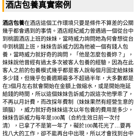
酒店包養真實案例
酒店包養
在酒店這個工作環境只要是條件不算差的公關
幾乎都會遇到的事情。酒店經紀威力曾遇過一個從台中
到桃園酒店上班的妹妹，當時威力詢問她為何會想從台
中到桃園上班，妹妹告訴威力因為他被一個有錢人包
養，當時威力就好奇的詢問，「他是怎麼包養妳？」，
妹妹說他曾經有過太多次被客人包養的經驗，因為在此
客人之前的包養模式幾乎都是客人說每個月固定給妹妹
多少錢，但幾乎包養週期最多不超過半年，大多數都是
在3個月左右就會開始在金額上做縮水，或是開始拖延
給錢的時間，所以這個妹妹告訴威力說這次他學乖了，
不再以月計費，而改採年費制（妹妹果然有經營生意的
頭腦），威力就好奇妹妹這次以年包養的費用是多少，
妹妹告訴威力每年是100萬（合約生效日前一次付
清），已拿了不是第一年了，礙於100萬花光了…要再
找八大的工作，卻不能再台中出現，所以才會找到台中