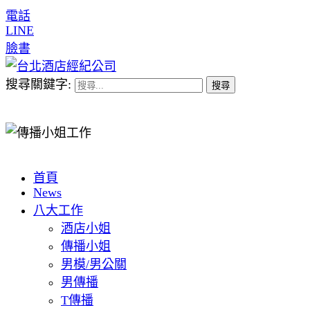
電話
LINE
臉書
搜尋關鍵字:
首頁
News
八大工作
酒店小姐
傳播小姐
男模/男公關
男傳播
T傳播