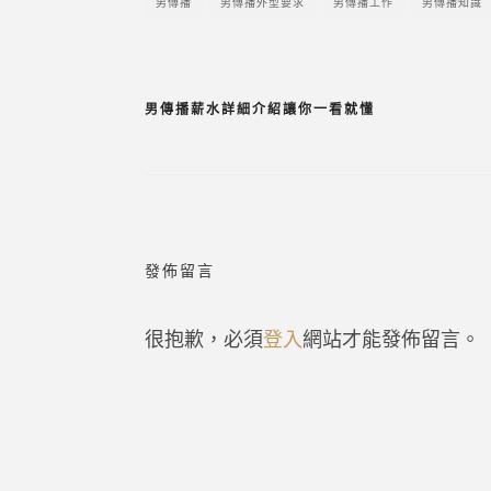
男傳播
男傳播外型要求
男傳播工作
男傳播知識
男傳播薪水詳細介紹讓你一看就懂
發佈留言
很抱歉，必須
登入
網站才能發佈留言。