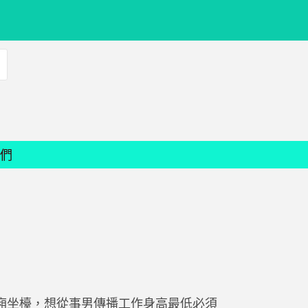
們
廂坐檯，想從事男傳播工作身高最低必須