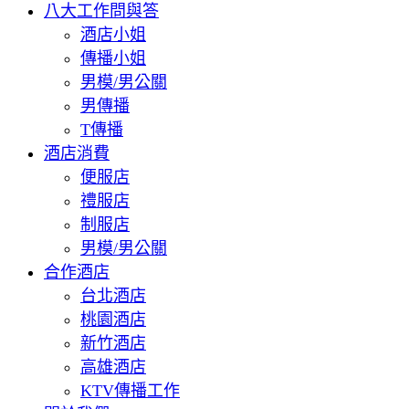
八大工作問與答
酒店小姐
傳播小姐
男模/男公關
男傳播
T傳播
酒店消費
便服店
禮服店
制服店
男模/男公關
合作酒店
台北酒店
桃園酒店
新竹酒店
高雄酒店
KTV傳播工作