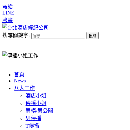
電話
LINE
臉書
搜尋關鍵字:
首頁
News
八大工作
酒店小姐
傳播小姐
男模/男公關
男傳播
T傳播