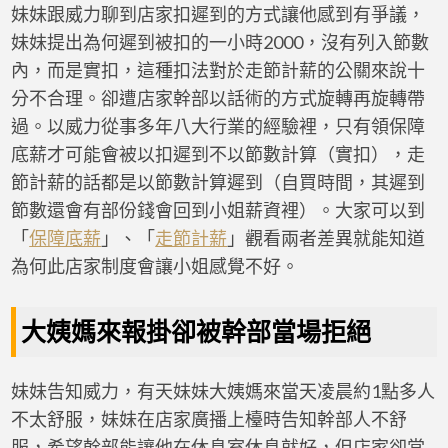
妹妹跟威力聊到店家扣遲到的方式讓他感到有爭議，
妹妹提出為何遲到被扣的一小時2000，沒有列入節數
內，而是實扣，這種扣法對於走節計薪的公關來說十
分不合理。卻遭店家幹部以話術的方式旋轉再旋轉帶
過。以威力從事多年八大行業的經驗裡，只有領保障
底薪才可能會被以扣遲到不以節數計算（實扣），走
節計薪的話都是以節數計算遲到（自買時間，其遲到
節數還會有部份錢會回到小姐薪資裡）。大家可以到
「
保障底薪
」、「
走節計薪
」觀看兩者差異就能知道
為何此店家制度會讓小姐感覺不好。
大姨媽來報掛卻被幹部當場拒絕
妹妹告知威力，有天妹妹大姨媽來當天凌晨約1點多人
不太舒服，妹妹在店家廣播上檯時告知幹部人不舒
服，希望幹部能讓他在休息室休息就好，但店家卻當