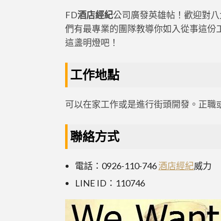
FD
酒店經紀
公司廣發英雄帖！歡迎對八
們有最專業的團隊教導你如入從事這份
這盞明燈吧！
工作地點
可以在家工作或是進行街頭開發。正職
聯絡方式
電話：0926-110-746
酒店經紀
威力
LINE ID：110746