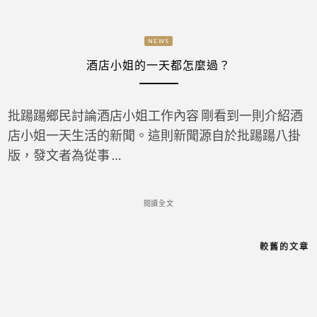
NEWS
酒店小姐的一天都怎麼過？
批踼踼鄉民討論酒店小姐工作內容 剛看到一則介紹酒
店小姐一天生活的新聞。這則新聞源自於批踼踼八掛
版，發文者為從事 …
閱讀全文
較舊的文章