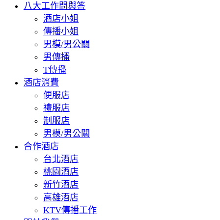
八大工作問與答
酒店小姐
傳播小姐
男模/男公關
男傳播
T傳播
酒店消費
便服店
禮服店
制服店
男模/男公關
合作酒店
台北酒店
桃園酒店
新竹酒店
高雄酒店
KTV傳播工作