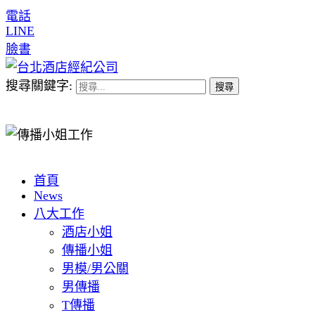
電話
LINE
臉書
搜尋關鍵字:
首頁
News
八大工作
酒店小姐
傳播小姐
男模/男公關
男傳播
T傳播