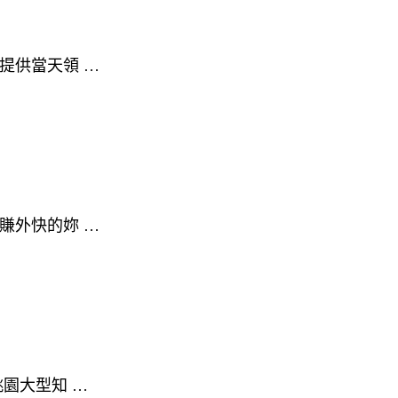
提供當天領 …
賺外快的妳 …
園大型知 …