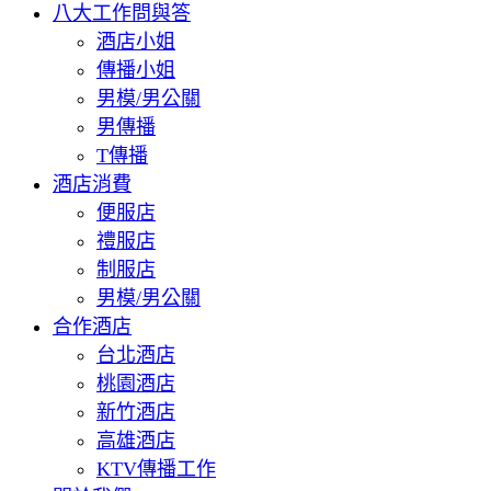
八大工作問與答
酒店小姐
傳播小姐
男模/男公關
男傳播
T傳播
酒店消費
便服店
禮服店
制服店
男模/男公關
合作酒店
台北酒店
桃園酒店
新竹酒店
高雄酒店
KTV傳播工作