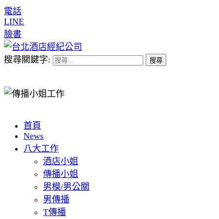
電話
LINE
臉書
搜尋關鍵字:
首頁
News
八大工作
酒店小姐
傳播小姐
男模/男公關
男傳播
T傳播