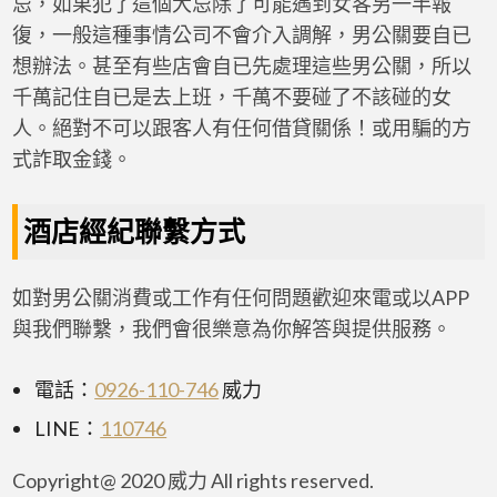
忌，如果犯了這個大忌除了可能遇到女客另一半報
復，一般這種事情公司不會介入調解，男公關要自已
想辦法。甚至有些店會自已先處理這些男公關，所以
千萬記住自已是去上班，千萬不要碰了不該碰的女
人。絕對不可以跟客人有任何借貸關係！或用騙的方
式詐取金錢。
酒店經紀聯繫方式
如對男公關消費或工作有任何問題歡迎來電或以APP
與我們聯繫，我們會很樂意為你解答與提供服務。
電話：
0926-110-746
威力
LINE：
110746
Copyright@ 2020 威力 All rights reserved.